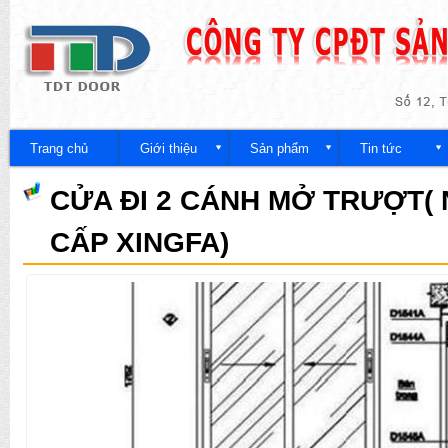
Nh
đế
Công
nội
ty
du
Trang chủ
Giới thiệu
Sản phẩm
Tin tức
CỬA ĐI 2 CÁNH MỞ TRƯỢT(
CẤP XINGFA)