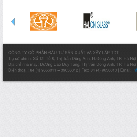
CÔNG TY CỔ PHẦN ĐẦU TƯ SẢN XUẤT VÀ XÂY LẮP TDT
Trụ sở chính: Số 12, Tổ 8, Thị Trấn Đông Anh, H.Đông Anh, TP. Hà Nội
Địa chỉ nhà máy: Đường Đào Duy Tùng, Thị trấn Đông Anh, TP. Hà Nội
Điện thoại : 84 (4) 9656011 – 39656012 | Fax: 84 (4) 9656010 | Email:
in