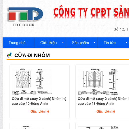
Nh
đế
Công
nội
ty
du
Trang chủ
Giới thiệu
Sản phẩm
Tin tức
CỬA ĐI NHÔM
Cửa đi mở xoay 2 cánh( Nhôm hệ
Cửa đi mở xoay 2 cánh( Nhôm 
cao cấp 40 Đông Anh)
cao cấp 48 Đông Anh)
Giá:
Liên hệ
Giá:
Liên hệ