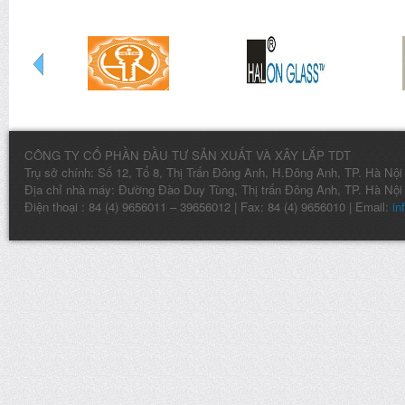
CÔNG TY CỔ PHẦN ĐẦU TƯ SẢN XUẤT VÀ XÂY LẮP TDT
Trụ sở chính: Số 12, Tổ 8, Thị Trấn Đông Anh, H.Đông Anh, TP. Hà Nội
Địa chỉ nhà máy: Đường Đào Duy Tùng, Thị trấn Đông Anh, TP. Hà Nội
Điện thoại : 84 (4) 9656011 – 39656012 | Fax: 84 (4) 9656010 | Email:
in