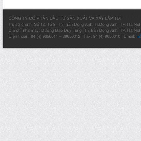
CÔNG TY CỔ PHẦN ĐẦU TƯ SẢN XUẤT VÀ XÂY LẮP TDT
Trụ sở chính: Số 12, Tổ 8, Thị Trấn Đông Anh, H.Đông Anh, TP. Hà Nội
Địa chỉ nhà máy: Đường Đào Duy Tùng, Thị trấn Đông Anh, TP. Hà Nội
Điện thoại : 84 (4) 9656011 – 39656012 | Fax: 84 (4) 9656010 | Email:
in