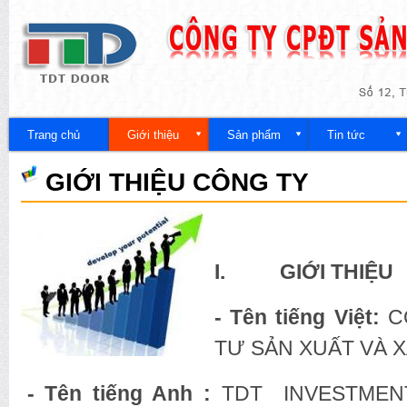
Nh
đế
Công
nội
ty
du
Trang chủ
Giới thiệu
Sản phẩm
Tin tức
GIỚI THIỆU CÔNG TY
I. GIỚI THIỆU
- Tên tiếng Việt:
C
TƯ SẢN XUẤT VÀ X
- Tên tiếng Anh :
TDT INVESTME