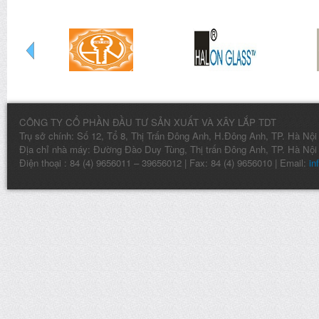
CÔNG TY CỔ PHẦN ĐẦU TƯ SẢN XUẤT VÀ XÂY LẮP TDT
Trụ sở chính: Số 12, Tổ 8, Thị Trấn Đông Anh, H.Đông Anh, TP. Hà Nội
Địa chỉ nhà máy: Đường Đào Duy Tùng, Thị trấn Đông Anh, TP. Hà Nội
Điện thoại : 84 (4) 9656011 – 39656012 | Fax: 84 (4) 9656010 | Email:
in