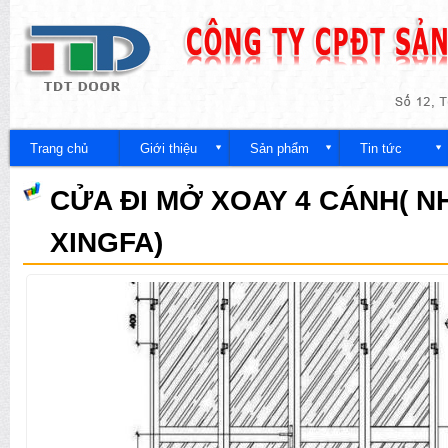
Nh
đế
Công
nội
ty
du
Trang chủ
Giới thiệu
Sản phẩm
Tin tức
CỬA ĐI MỞ XOAY 4 CÁNH( 
XINGFA)