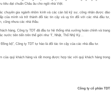
u tiêu đạt chuẩn Châu âu cho ngôi nhà Việt.
 các chuyên gia ngành nhôm kính và các cán bộ kỹ sư, công nhân được đào
ấp của mình và trở thành đối tác tin cậy và uy tín đối với các nhà đầu tư,
án, cũng nhưa các nhà thầu.
hách hàng, Công ty TDT đã đầu tư hệ thống nhà xưởng hoàn chỉnh và trang
các nước tiên tiến trên thế giới như Ý, Nhật, Thổ Nhỹ Kỳ…
ồng bộ”, Công ty TDT tự hào là đối tác tin cậy của các nhà đầu tư.
m của quý khách hàng và rất mong được hợp tác với quý khách hàng trong
Công ty cổ phần TDT