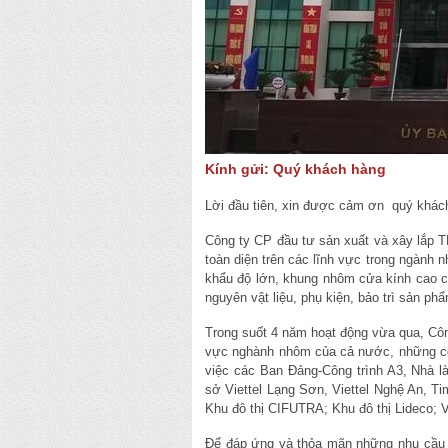
Kính gửi: Quý khách hàng
Lời đầu tiên, xin được cảm ơn quý khác
Công ty CP đầu tư sản xuất và xây lắp T
toàn diện trên các lĩnh vực trong ngành 
khẩu độ lớn, khung nhôm cửa kính cao cấ
nguyên vật liệu, phụ kiện, bảo trì sản phẩ
Trong suốt 4 năm hoạt động vừa qua, Côn
vực nghành nhôm của cả nước, những côn
việc các Ban Đảng-Công trình A3, Nhà l
sở Viettel Lạng Sơn, Viettel Nghệ An, Ti
Khu đô thị CIFUTRA; Khu đô thị Lideco; V
Để đáp ứng và thỏa mãn những nhu cầu 