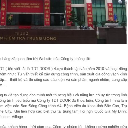
h hàng đã quan tâm tới Website của Công ty chúng tôi.
DT ( tên viết tắt là TDT DOOR ) được thành lập vào năm 2010 và hoạt động
nhôm như : Tư vấn thiết kế xây dựng công trình, sản xuất gia công vách kính
p..., thiết kế và thi công các cấu kiện và sản phẩm ngành nhôm, cung cấp
m...
g ty đã tạo dựng cho mình một thương hiệu và năng lực có uy tín trong lĩnh
g trình tiêu biểu mà Công ty TDT DOOR đã thực hiện: Công trình nhà làm
àm việc các Ban Đảng-Công trình A4, Bệnh viện đa khoa tỉnh Bắc Cạn, Trụ
me City, Khu liên hợp các biệt thự tại trung tâm Hội nghị Quốc Gia Mỹ Đình;
incom Village...
của khách hàng, thời gian qua Công ty chúng tôi không ngừng nghiên cứu