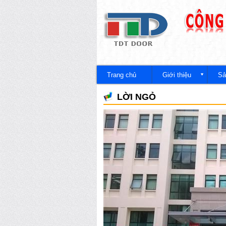
Công
ty
Trang chủ
Giới thiệu
Sả
LỜI NGỎ