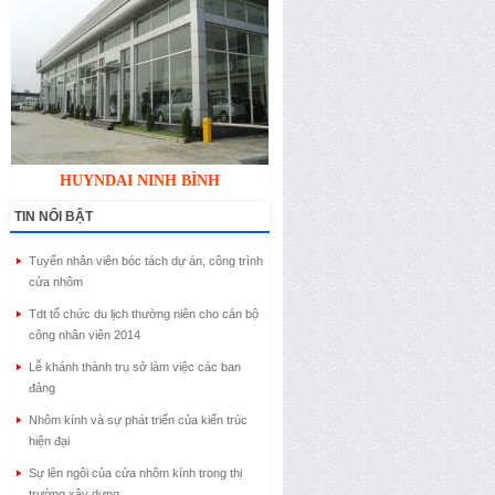
HUYNDAI NINH BÌNH
TIN NỔI BẬT
Tuyển nhân viên bóc tách dự án, công trình
cửa nhôm
Tdt tổ chức du lịch thường niên cho cán bộ
công nhân viên 2014
Lễ khánh thành trụ sở làm việc các ban
đảng
Nhôm kính và sự phát triển của kiến trúc
hiện đại
Sự lên ngôi của cửa nhôm kính trong thị
trường xây dựng