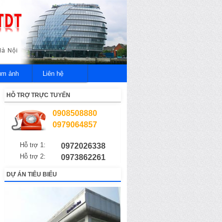
um ảnh
Liên hệ
HỖ TRỢ TRỰC TUYẾN
0908508880
0979064857
Hỗ trợ 1:
0972026338
Hỗ trợ 2:
0973862261
DỰ ÁN TIÊU BIỂU