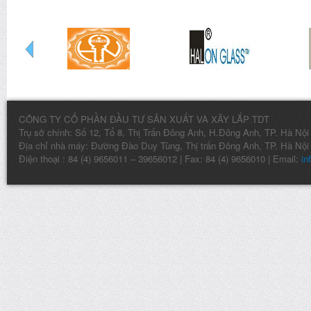
CÔNG TY CỔ PHẦN ĐẦU TƯ SẢN XUẤT VÀ XÂY LẮP TDT
Trụ sở chính: Số 12, Tổ 8, Thị Trấn Đông Anh, H.Đông Anh, TP. Hà Nội
Địa chỉ nhà máy: Đường Đào Duy Tùng, Thị trấn Đông Anh, TP. Hà Nội
Điện thoại : 84 (4) 9656011 – 39656012 | Fax: 84 (4) 9656010 | Email:
in