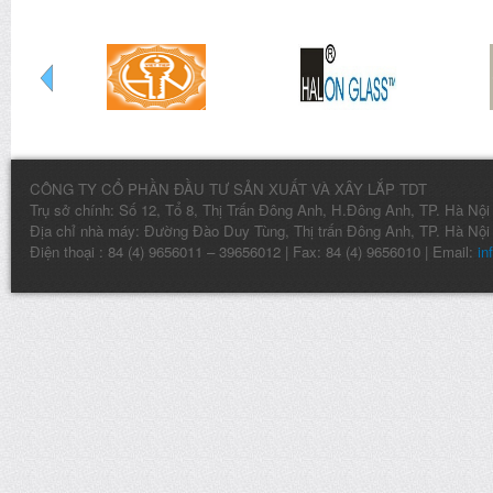
CÔNG TY CỔ PHẦN ĐẦU TƯ SẢN XUẤT VÀ XÂY LẮP TDT
Trụ sở chính: Số 12, Tổ 8, Thị Trấn Đông Anh, H.Đông Anh, TP. Hà Nội
Địa chỉ nhà máy: Đường Đào Duy Tùng, Thị trấn Đông Anh, TP. Hà Nội
Điện thoại : 84 (4) 9656011 – 39656012 | Fax: 84 (4) 9656010 | Email:
in