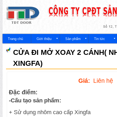
Nh
đế
Công
nội
ty
du
Trang chủ
Giới thiệu
Sản phẩm
Tin tức
CỬA ĐI MỞ XOAY 2 CÁNH( 
XINGFA)
Giá:
Liên hệ
Đặc điểm:
-Cấu tạo sản phẩm:
+ Sử dụng nhôm cao cấp Xingfa