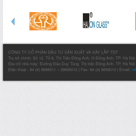
CÔNG TY CỔ PHẦN ĐẦU TƯ SẢN XUẤT VÀ XÂY LẮP TDT
Trụ sở chính: Số 12, Tổ 8, Thị Trấn Đông Anh, H.Đông Anh, TP. Hà Nội
Địa chỉ nhà máy: Đường Đào Duy Tùng, Thị trấn Đông Anh, TP. Hà Nội
Điện thoại : 84 (4) 9656011 – 39656012 | Fax: 84 (4) 9656010 | Email:
in