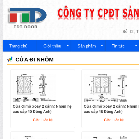
Nh
đế
Công
nội
ty
du
Trang chủ
Giới thiệu
Sản phẩm
Tin tức
CỬA ĐI NHÔM
Cửa đi mở xoay 2 cánh( Nhôm hệ
Cửa đi mở xoay 2 cánh( Nhôm 
cao cấp 40 Đông Anh)
cao cấp 48 Đông Anh)
Giá:
Liên hệ
Giá:
Liên hệ